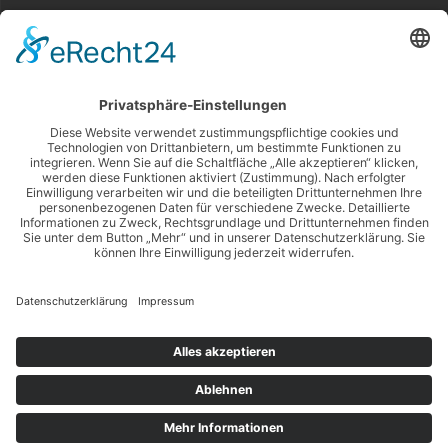
Kontakt
Telefon: 0221-56 034 53-0
E-Mail:
info@omnium.koeln
Rechtliches
Impressum
Datenschutzerklärung
Mitarbeiter-Login
Gebäudedienste Köln
© 2026 Gebäudedienste Köln. Built using WordPress and
Highlight Theme
.