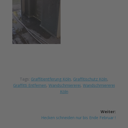
Tags:
Graffitientferung Köln
,
Graffitischutz Köln
,
Graffitti Entfernen
,
Wandschmiererei
,
Wandschmiererei
Köln
Beitrags-
Weiter:
Navigation
Nächster
Hecken schneiden nur bis Ende Februar !
Beitrag: