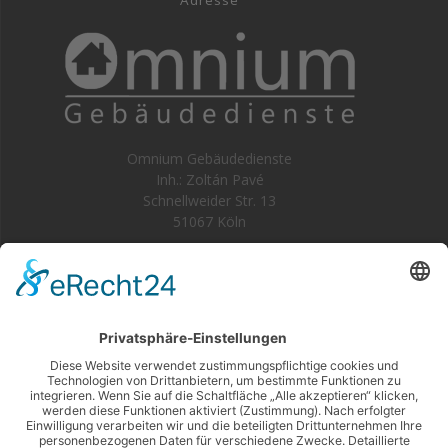
Adresse
Omnium Gebäudedienste
Inh.: Zoltán Pavé
Schnellweider Str. 13
51067 Köln
Kontakt
Telefon: 0221-56 034 53-0
E-Mail:
info@omnium.koeln
Rechtliches