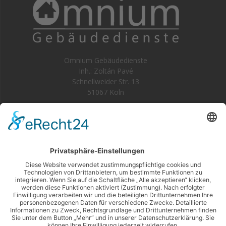
Omnium Gebäudedienste
Inh.: Zoltán Pavé
Schnellweider Str. 13
51067 Köln
Kontakt
Telefon: 0221-56 034 53-0
E-Mail:
info@omnium.koeln
Rechtliches
Impressum
Datenschutzerklärung