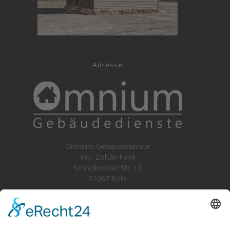
Adresse
Omnium Gebäudedienste
Inh.: Zoltán Pavé
Schnellweider Str. 13
51067 Köln
Kontakt